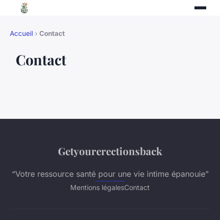
Accueil
›
Contact
Contact
Getyourerectionsback
“Votre ressource santé pour une vie intime épanouie”
Mentions légales
Contact