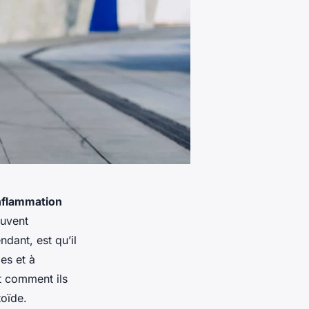
nflammation
euvent
dant, est qu’il
es et à
t comment ils
toïde.