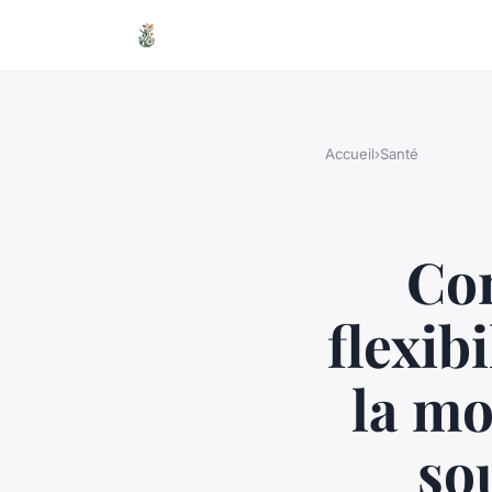
Accueil
›
Santé
Com
flexib
la mo
so