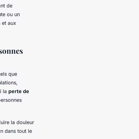
ant de
te ou un
 et aux
rsonnes
tels que
lations,
i la
perte de
 personnes
duire la douleur
n dans tout le