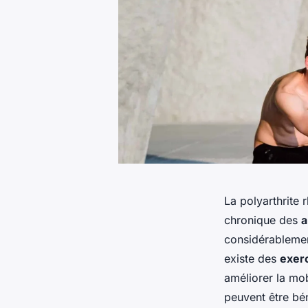
La polyarthrite
chronique des
a
considérablement
existe des
exer
améliorer la mob
peuvent être bén