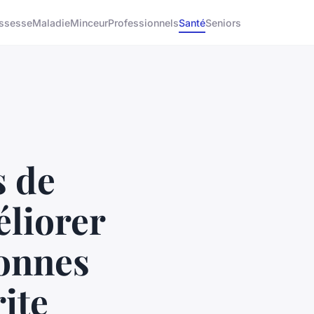
ssesse
Maladie
Minceur
Professionnels
Santé
Seniors
s de
éliorer
sonnes
ite