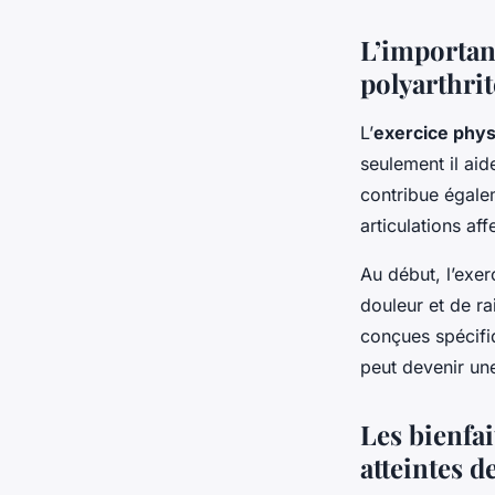
L’importanc
polyarthri
L’
exercice phy
seulement il aide
contribue égalem
articulations aff
Au début, l’exe
douleur et de r
conçues spécifiq
peut devenir une
Les bienfai
atteintes d