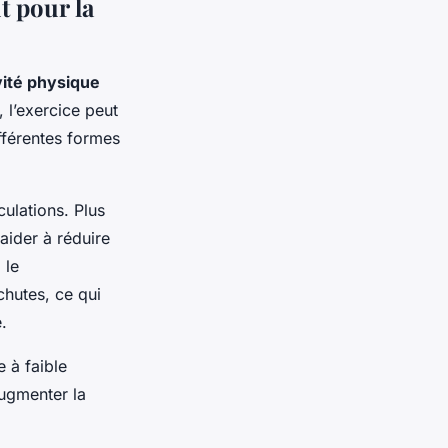
t pour la
vité physique
, l’exercice peut
ifférentes formes
culations. Plus
 aider à réduire
 le
chutes, ce qui
.
 à faible
ugmenter la