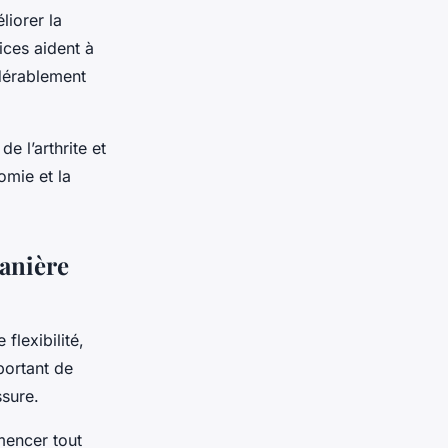
liorer la
ices aident à
idérablement
e l’arthrite et
omie et la
manière
flexibilité,
portant de
ssure.
mencer tout